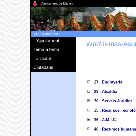
Ajuntament de Blanes
Inici
:
Ajuntament
:
L'Ajuntament
Web\Temas-Asu
Tema a tema
La Ciutat
Ciutadans
27 . Enginyeria
29 . Alcaldia
30 . Serveis Jurídics
35 . Recursos Tecnolò
36 . A.M.I.C.
40 . Recursos humans