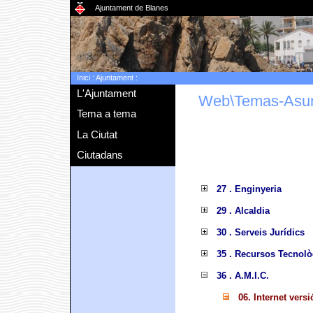
Ajuntament de Blanes
Inici
:
Ajuntament
:
L'Ajuntament
Web\Temas-Asu
Tema a tema
La Ciutat
Ciutadans
27 . Enginyeria
29 . Alcaldia
30 . Serveis Jurídics
35 . Recursos Tecnolò
36 . A.M.I.C.
06. Internet versi