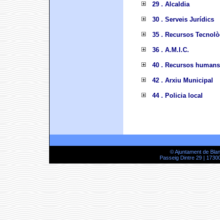
29 . Alcaldia
30 . Serveis Jurídics
35 . Recursos Tecnolò
36 . A.M.I.C.
40 . Recursos humans
42 . Arxiu Municipal
44 . Policia local
© Ajuntament de Bla
Passeig Dintre 29 | 17300