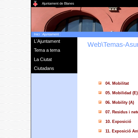
Ajuntament de Blanes
Inici
:
Ajuntament
:
L'Ajuntament
Web\Temas-Asu
Tema a tema
La Ciutat
Ciutadans
04. Mobilitat
05. Mobilidad (E)
06. Mobility (A)
07. Residus i net
10. Exposició
11. Exposició An