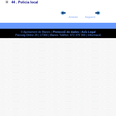
44 . Policia local
Anterior
Següent
© Ajuntament de Blanes |
Protecció de dades
|
Avís Legal
Passeig Dintre 29 | 17300 | Blanes Telèfon: 972 379 300 |
Informació