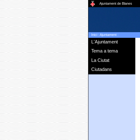
Ajuntament de Blanes
Inici
:
Ajuntament
:
L'Ajuntament
Tema a tema
La Ciutat
Ciutadans