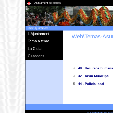
Ajuntament de Blanes
Inici
:
Ajuntament
:
L'Ajuntament
Web\Temas-Asu
Tema a tema
La Ciutat
Ciutadans
40 . Recursos humans
42 . Arxiu Municipal
44 . Policia local
© Ajuntament de Bla