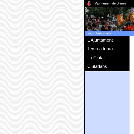
Ajuntament de Blanes
Inici
:
Ajuntament
:
L'Ajuntament
Tema a tema
La Ciutat
Ciutadans