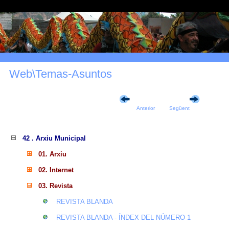
Web\Temas-Asuntos
Anterior
Següent
42 . Arxiu Municipal
01. Arxiu
02. Internet
03. Revista
REVISTA BLANDA
REVISTA BLANDA - ÍNDEX DEL NÚMERO 1