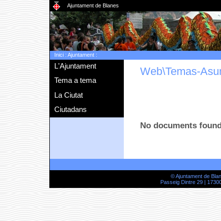
Ajuntament de Blanes
Inici
:
Ajuntament
:
L'Ajuntament
Web\Temas-Asu
Tema a tema
La Ciutat
Ciutadans
No documents foun
© Ajuntament de Bla
Passeig Dintre 29 | 17300