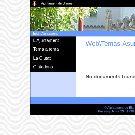
Ajuntament de Blanes
Inici
:
Ajuntament
:
L'Ajuntament
Web\Temas-Asu
Tema a tema
La Ciutat
Ciutadans
No documents foun
© Ajuntament de Bla
Passeig Dintre 29 | 17300