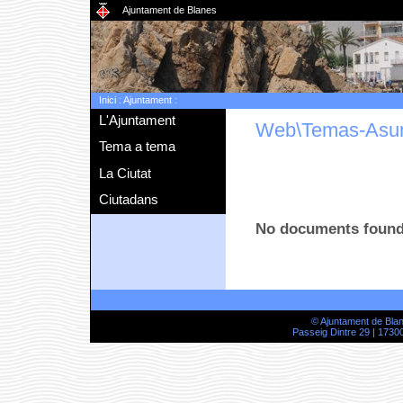
Ajuntament de Blanes
Inici
:
Ajuntament
:
L'Ajuntament
Web\Temas-Asu
Tema a tema
La Ciutat
Ciutadans
No documents foun
© Ajuntament de Bla
Passeig Dintre 29 | 17300