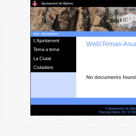
Ajuntament de Blanes
Inici
:
Ajuntament
:
L'Ajuntament
Web\Temas-Asu
Tema a tema
La Ciutat
Ciutadans
No documents foun
© Ajuntament de Bla
Passeig Dintre 29 | 17300