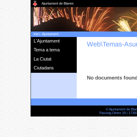
Ajuntament de Blanes
Inici
:
Ajuntament
:
L'Ajuntament
Web\Temas-Asu
Tema a tema
La Ciutat
Ciutadans
No documents foun
© Ajuntament de Bla
Passeig Dintre 29 | 17300