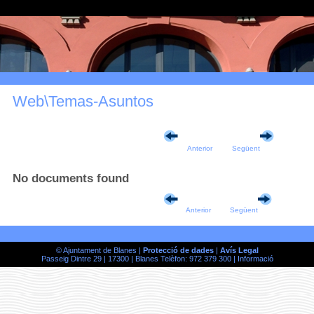
Web\Temas-Asuntos
Anterior
Següent
No documents found
Anterior
Següent
© Ajuntament de Blanes |
Protecció de dades
|
Avís Legal
Passeig Dintre 29 | 17300 | Blanes Telèfon: 972 379 300 |
Informació