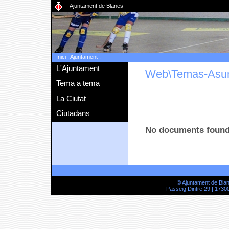
Ajuntament de Blanes
Inici
:
Ajuntament
:
L'Ajuntament
Web\Temas-Asu
Tema a tema
La Ciutat
Ciutadans
No documents foun
© Ajuntament de Bla
Passeig Dintre 29 | 17300