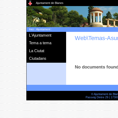
Ajuntament de Blanes
Inici
:
Ajuntament
:
L'Ajuntament
Web\Temas-Asu
Tema a tema
La Ciutat
Ciutadans
No documents foun
© Ajuntament de Bla
Passeig Dintre 29 | 17300