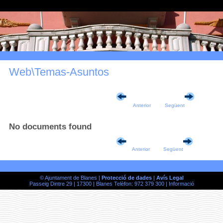
Web\Temas-Asuntos
Anterior
Següent
No documents found
Anterior
Següent
© Ajuntament de Blanes |
Protecció de dades
|
Avís Legal
Passeig Dintre 29 | 17300 | Blanes Telèfon: 972 379 300 |
Informació