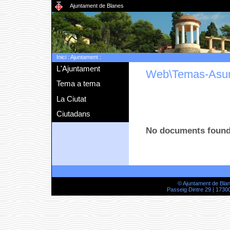
Ajuntament de Blanes
Inici
:
Ajuntament
:
L'Ajuntament
Web\Temas-Asu
Tema a tema
La Ciutat
Ciutadans
No documents foun
© Ajuntament de Bla
Passeig Dintre 29 | 17300