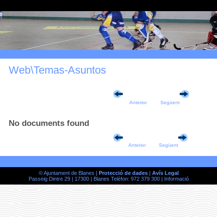
Web\Temas-Asuntos
Anterior
Següent
No documents found
Anterior
Següent
© Ajuntament de Blanes |
Protecció de dades
|
Avís Legal
Passeig Dintre 29 | 17300 | Blanes Telèfon: 972 379 300 |
Informació