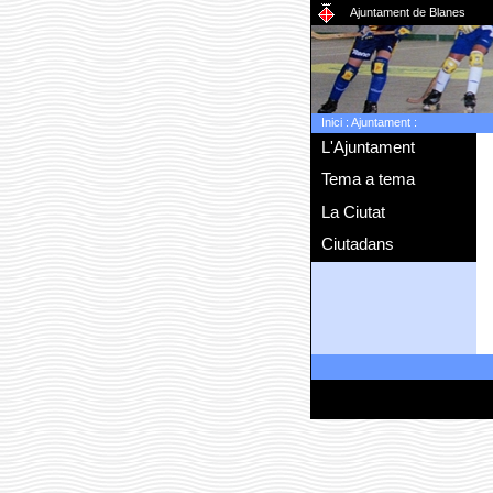
Ajuntament de Blanes
Inici
:
Ajuntament
:
L'Ajuntament
Tema a tema
La Ciutat
Ciutadans