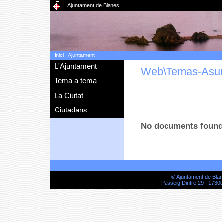
Ajuntament de Blanes
Inici
:
Ajuntament
:
L'Ajuntament
Web\Temas-Asu
Tema a tema
La Ciutat
Ciutadans
No documents foun
© Ajuntament de Bla
Passeig Dintre 29 | 17300