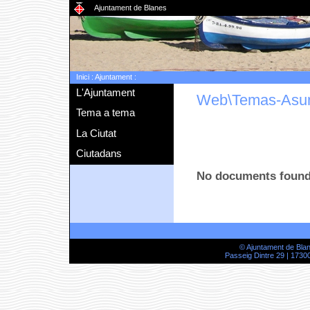
Ajuntament de Blanes
Inici
:
Ajuntament
:
L'Ajuntament
Web\Temas-Asu
Tema a tema
La Ciutat
Ciutadans
No documents foun
© Ajuntament de Bla
Passeig Dintre 29 | 17300