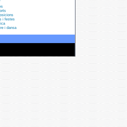
T
es
orts
osicions
s i festes
ica
re i dansa