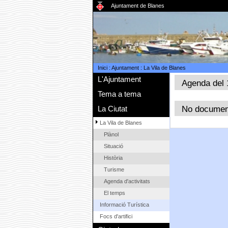
Ajuntament de Blanes
Inici
:
Ajuntament
:
La Vila de Blanes
L'Ajuntament
Agenda del 
Tema a tema
No documen
La Ciutat
La Vila de Blanes
Plànol
Situació
Història
Turisme
Agenda d'activitats
El temps
Informació Turística
Focs d'artifici