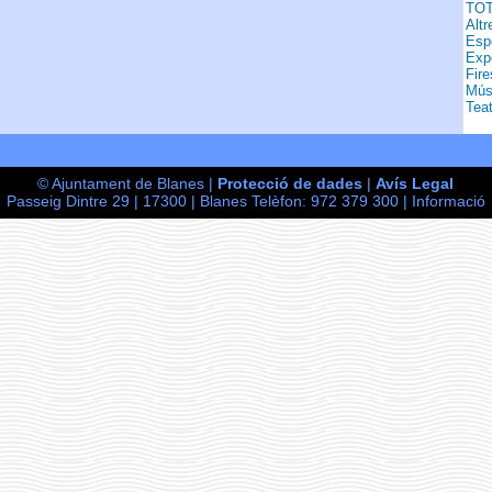
TO
Altr
Esp
Exp
Fire
Mús
Teat
© Ajuntament de Blanes |
Protecció de dades
|
Avís Legal
Passeig Dintre 29 | 17300 | Blanes Telèfon: 972 379 300 |
Informació