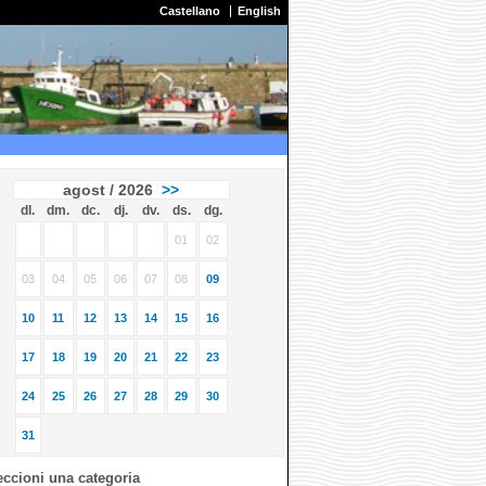
Castellano
English
agost / 2026
>>
dl.
dm.
dc.
dj.
dv.
ds.
dg.
01
02
03
04
05
06
07
08
09
10
11
12
13
14
15
16
17
18
19
20
21
22
23
24
25
26
27
28
29
30
31
eccioni una categoria