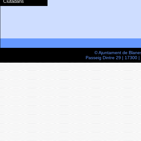
Ciutadans
© Ajuntament de Blane
Passeig Dintre 29 | 17300 |