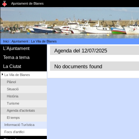
Ajuntament de Blanes
Inici
:
Ajuntament
:
La Vila de Blanes
L'Ajuntament
Agenda del 12/07/2025
Tema a tema
No documents found
La Ciutat
La Vila de Blanes
Plànol
Situació
Història
Turisme
Agenda d'activitats
El temps
Informació Turística
Focs d'artifici