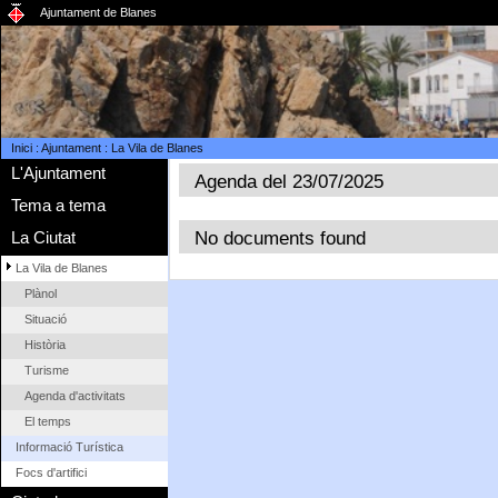
Ajuntament de Blanes
Inici
:
Ajuntament
:
La Vila de Blanes
L'Ajuntament
Agenda del 23/07/2025
Tema a tema
No documents found
La Ciutat
La Vila de Blanes
Plànol
Situació
Història
Turisme
Agenda d'activitats
El temps
Informació Turística
Focs d'artifici