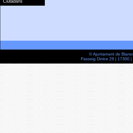
Ciutadans
© Ajuntament de Blane
Passeig Dintre 29 | 17300 |