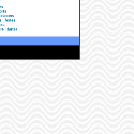
T
es
orts
osicions
s i festes
ica
re i dansa