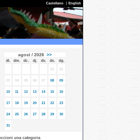
Castellano
English
agost / 2026
>>
dl.
dm.
dc.
dj.
dv.
ds.
dg.
01
02
03
04
05
06
07
08
09
10
11
12
13
14
15
16
17
18
19
20
21
22
23
24
25
26
27
28
29
30
31
eccioni una categoria