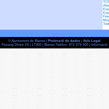
TO
Altr
Esp
Exp
Fire
Mús
Teat
© Ajuntament de Blanes |
Protecció de dades
|
Avís Legal
Passeig Dintre 29 | 17300 | Blanes Telèfon: 972 379 300 |
Informació