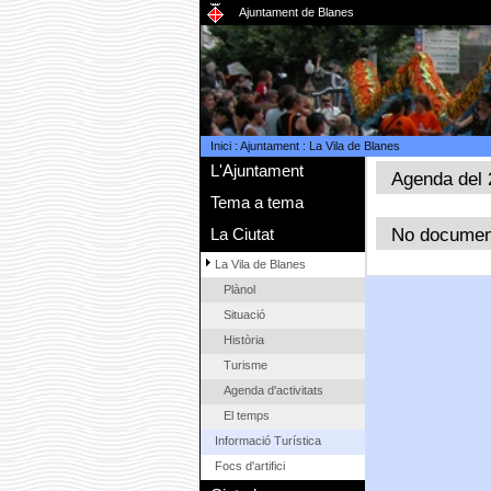
Ajuntament de Blanes
Inici
:
Ajuntament
:
La Vila de Blanes
L'Ajuntament
Agenda del 
Tema a tema
No documen
La Ciutat
La Vila de Blanes
Plànol
Situació
Història
Turisme
Agenda d'activitats
El temps
Informació Turística
Focs d'artifici