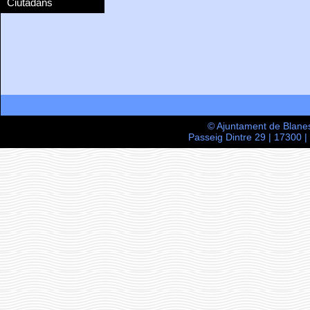
Ciutadans
© Ajuntament de Blane
Passeig Dintre 29 | 17300 |