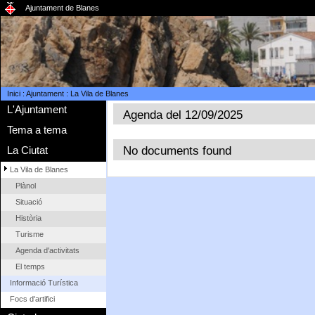
Ajuntament de Blanes
Inici
:
Ajuntament
:
La Vila de Blanes
L'Ajuntament
Agenda del 12/09/2025
Tema a tema
No documents found
La Ciutat
La Vila de Blanes
Plànol
Situació
Història
Turisme
Agenda d'activitats
El temps
Informació Turística
Focs d'artifici