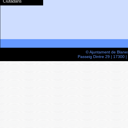
Ciutadans
© Ajuntament de Blane
Passeig Dintre 29 | 17300 |