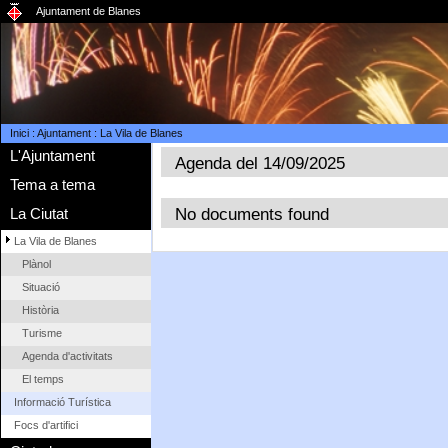
Ajuntament de Blanes
Inici
:
Ajuntament
:
La Vila de Blanes
L'Ajuntament
Agenda del 14/09/2025
Tema a tema
No documents found
La Ciutat
La Vila de Blanes
Plànol
Situació
Història
Turisme
Agenda d'activitats
El temps
Informació Turística
Focs d'artifici