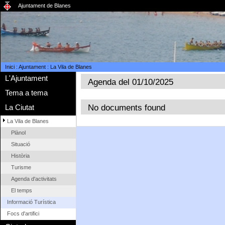
Ajuntament de Blanes
Inici
:
Ajuntament
:
La Vila de Blanes
L'Ajuntament
Agenda del 01/10/2025
Tema a tema
No documents found
La Ciutat
La Vila de Blanes
Plànol
Situació
Història
Turisme
Agenda d'activitats
El temps
Informació Turística
Focs d'artifici