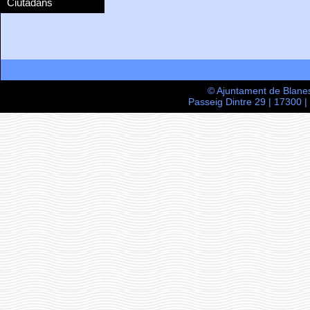
Ciutadans
© Ajuntament de Blane
Passeig Dintre 29 | 17300 |