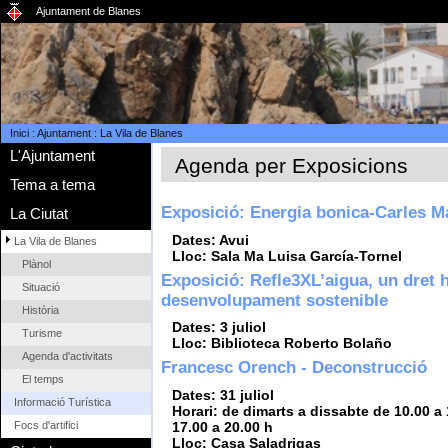
Ajuntament de Blanes
Inici
:
Ajuntament
:
La Vila de Blanes
L'Ajuntament
Agenda per Exposicions
Tema a tema
Exposició: Energia bonica-Carles M
La Ciutat
Dates: Avui
La Vila de Blanes
Lloc: Sala Ma Luisa García-Tornel
Plànol
Exposició: Refle3XL’aigua, un dret
Situació
desenvolupament sostenible
Història
Dates: 3 juliol
Turisme
Lloc: Biblioteca Roberto Bolaño
Agenda d'activitats
Francesc Orench - Deconstrucció
El temps
Dates: 31 juliol
Informació Turística
Horari: de dimarts a dissabte de 10.00 a 
17.00 a 20.00 h
Focs d'artifici
Lloc: Casa Saladrigas