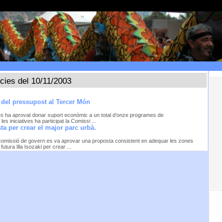
ícies del 10/11/2003
% del pressupost al Tercer Món
es ha aprovat donar suport econòmic a un total d’onze programes de
s iniciatives ha participat la Comissi ...
a per crear el major parc urbà.
omissió de govern es va aprovar una proposta consistent en adequar les zones
utura Illa Isozaki per crear ...