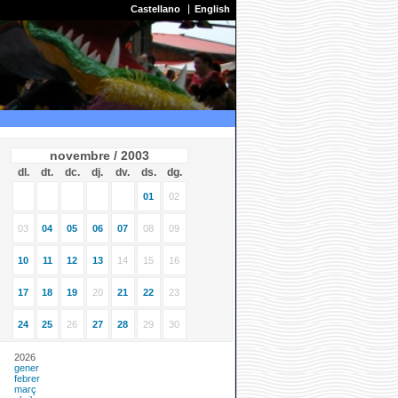
Castellano
English
novembre / 2003
dl.
dt.
dc.
dj.
dv.
ds.
dg.
01
02
03
04
05
06
07
08
09
10
11
12
13
14
15
16
17
18
19
20
21
22
23
24
25
26
27
28
29
30
2026
gener
febrer
març