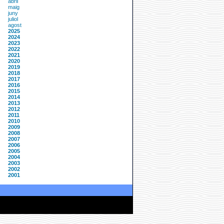
abril
maig
juny
juliol
agost
2025
2024
2023
2022
2021
2020
2019
2018
2017
2016
2015
2014
2013
2012
2011
2010
2009
2008
2007
2006
2005
2004
2003
2002
2001