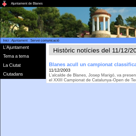
Ajuntament de Blanes
Inici
:
Ajuntament
:
Servei comunicació
L'Ajuntament
Històric notícies del 11/12/2
Tema a tema
Blanes acull un campionat classific
La Ciutat
11/12/2003
Ciutadans
L’alcalde de Blanes, Josep Marigó, va prese
el XXIII Campionat de Catalunya-Open de Ten