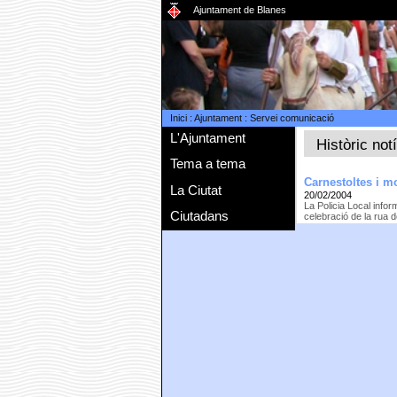
Ajuntament de Blanes
Inici
:
Ajuntament
:
Servei comunicació
L'Ajuntament
Històric not
Tema a tema
Carnestoltes i mo
La Ciutat
20/02/2004
La Policia Local infor
Ciutadans
celebració de la rua d