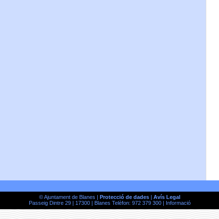
© Ajuntament de Blanes |
Protecció de dades
|
Avís Legal
Passeig Dintre 29 | 17300 | Blanes Telèfon: 972 379 300 |
Informació