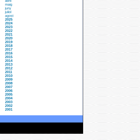
abril
maig
juny
juliol
agost
2025
2024
2023
2022
2021
2020
2019
2018
2017
2016
2015
2014
2013
2012
2011
2010
2009
2008
2007
2006
2005
2004
2003
2002
2001