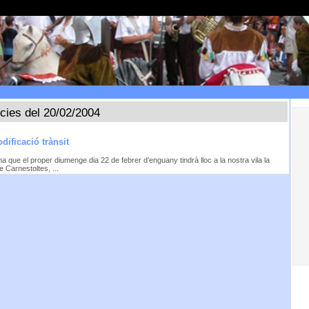
ícies del 20/02/2004
dificació trànsit
ma que el proper diumenge dia 22 de febrer d’enguany tindrà lloc a la nostra vila la
e Carnestoltes, ...