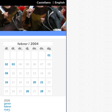
Castellano
English
febrer / 2004
dl.
dt.
dc.
dj.
dv.
ds.
dg.
01
02
03
04
05
06
07
08
09
10
11
12
13
14
15
16
17
18
19
20
21
22
23
24
25
26
27
28
29
2026
gener
febrer
març