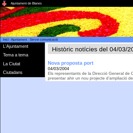
Ajuntament de Blanes
Inici
:
Ajuntament
:
Servei comunicació
L'Ajuntament
Històric notícies del 04/03/
Tema a tema
Nova proposta port
La Ciutat
04/03/2004
Ciutadans
Els representants de la Direcció General de 
presentar ahir un nou projecte d’ampliació de