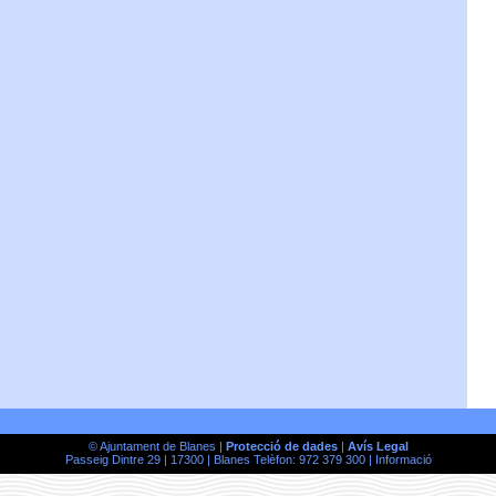
© Ajuntament de Blanes |
Protecció de dades
|
Avís Legal
Passeig Dintre 29 | 17300 | Blanes Telèfon: 972 379 300 |
Informació