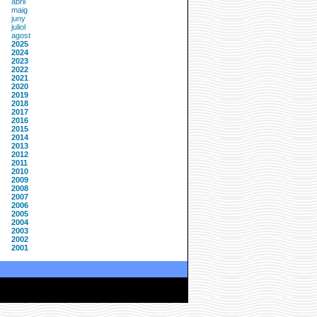
abril
maig
juny
juliol
agost
2025
2024
2023
2022
2021
2020
2019
2018
2017
2016
2015
2014
2013
2012
2011
2010
2009
2008
2007
2006
2005
2004
2003
2002
2001