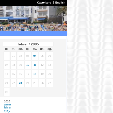
Castellano
English
febrer / 2005
dl.
dt.
dc.
dj.
dv.
ds.
dg.
01
02
03
04
05
06
07
08
09
10
11
12
13
14
15
16
17
18
19
20
21
22
23
24
25
26
27
28
2026
gener
febrer
març