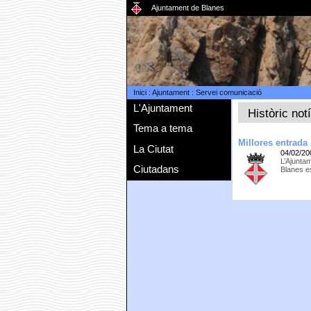
Ajuntament de Blanes
Inici
:
Ajuntament
:
Servei comunicació
L'Ajuntament
Històric not
Tema a tema
Millores entrada
La Ciutat
04/02/20
L’Ajunta
Ciutadans
Blanes es