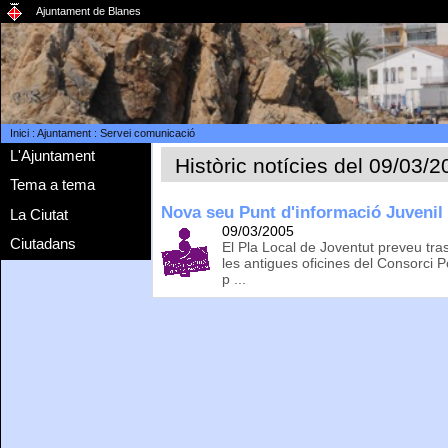
Ajuntament de Blanes
Inici
:
Ajuntament
:
Servei comunicació
L'Ajuntament
Històric notícies del 09/03/
Tema a tema
Nova seu Punt d'informació Juvenil
La Ciutat
09/03/2005
Ciutadans
El Pla Local de Joventut preveu tras
les antigues oficines del Consorci 
p ...