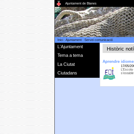
Ajuntament de Blanes
Inici
:
Ajuntament
:
Servei comunicació
L'Ajuntament
Històric not
Tema a tema
Aprendre idiomes
La Ciutat
17/05/20
L’Escola 
Ciutadans
s’establi