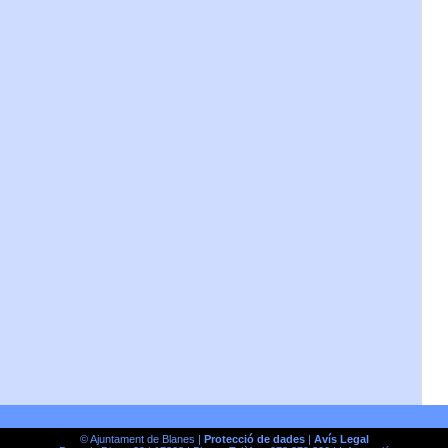
© Ajuntament de Blanes |
Protecció de dades
|
Avís Legal