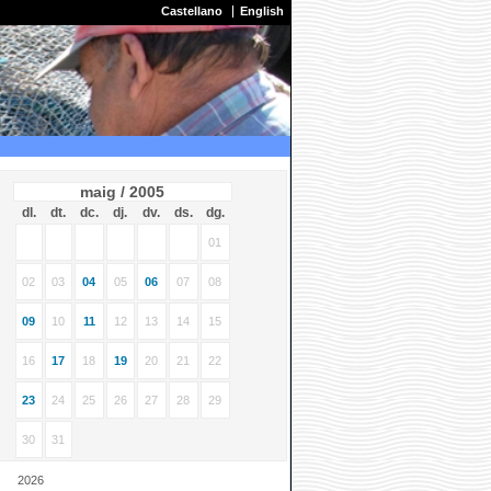
Castellano
English
maig / 2005
dl.
dt.
dc.
dj.
dv.
ds.
dg.
01
02
03
04
05
06
07
08
09
10
11
12
13
14
15
16
17
18
19
20
21
22
23
24
25
26
27
28
29
30
31
2026