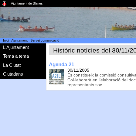
Ajuntament de Blanes
Inici
:
Ajuntament
:
Servei comunicació
L'Ajuntament
Històric notícies del 30/11/2
Tema a tema
Agenda 21
La Ciutat
30/11/2005
Ciutadans
Es constitueix la comissió consulti
Col·laborarà en l’elaboració del do
representants soc ...