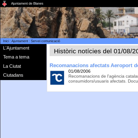
Ajuntament de Blanes
Inici
:
Ajuntament
:
Servei comunicació
L'Ajuntament
Històric notícies del 01/08/
Tema a tema
Recomanacions afectats Aeroport de
La Ciutat
01/08/2006
Ciutadans
Recomanacions de l'agència catala
consumidors/usuaris afectats. Docu