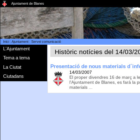
Ajuntament de Blanes
Inici
:
Ajuntament
:
Servei comunicació
L'Ajuntament
Històric notícies del 14/03/
Tema a tema
Presentació de nous materials d´in
La Ciutat
14/03/2007
Ciutadans
El proper divendres 16 de març a le
l'Ajuntament de Blanes, es farà la 
materials ...