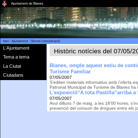
Ajuntament de Blanes
Inici
:
Ajuntament
:
Servei comunicació
L'Ajuntament
Històric notícies del 07/05/
Tema a tema
Blanes, omple aquest estiu de conti
La Ciutat
Turisme Familiar
Ciutadans
07/05/2007
S’editen materials informatius amb l’oferta es
Patronat Municipal de Turisme de Blanes ha inic
L'exposició“A tota Pastilla”arriba a
07/05/2007
Avui dilluns 7 de maig, a les 18’00 hores, s’in
prevenció del consum de drogues entre els jove