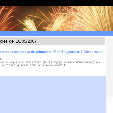
ícies del 16/05/2007
marxa la campanya de primavera “Podràs gastar-te 7.000 euros en
07
ació de Botiguers de Blanes Centre (ABBC) engega una innovadora campanya que
r nom “Podràs gastar-te 7.000 euros en una tarda?”. L ...