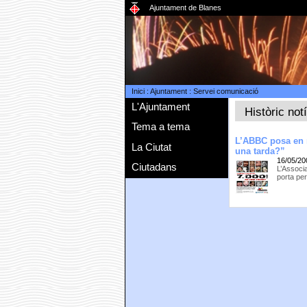
Ajuntament de Blanes
Inici
:
Ajuntament
:
Servei comunicació
L'Ajuntament
Històric not
Tema a tema
L’ABBC posa en 
La Ciutat
una tarda?”
16/05/20
Ciutadans
L’Associ
porta pe