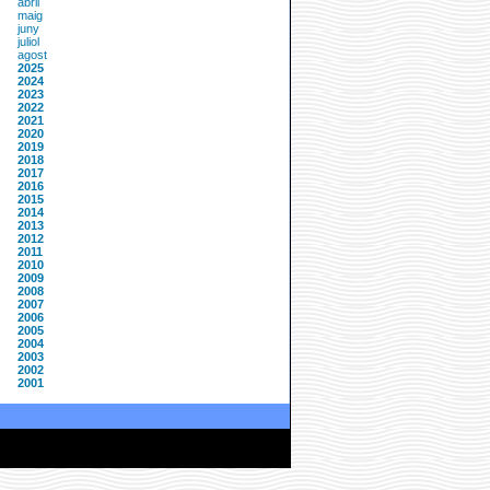
abril
maig
juny
juliol
agost
2025
2024
2023
2022
2021
2020
2019
2018
2017
2016
2015
2014
2013
2012
2011
2010
2009
2008
2007
2006
2005
2004
2003
2002
2001