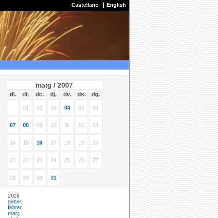
Castellano
English
maig / 2007
dl.
dt.
dc.
dj.
dv.
ds.
dg.
01
02
03
04
05
06
07
08
09
10
11
12
13
14
15
16
17
18
19
20
21
22
23
24
25
26
27
28
29
30
31
2026
gener
febrer
març