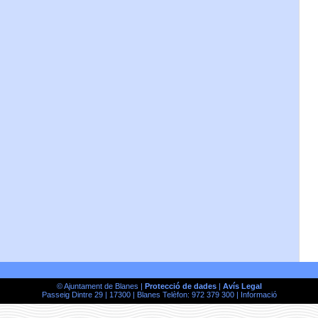
© Ajuntament de Blanes |
Protecció de dades
|
Avís Legal
Passeig Dintre 29 | 17300 | Blanes Telèfon: 972 379 300 |
Informació