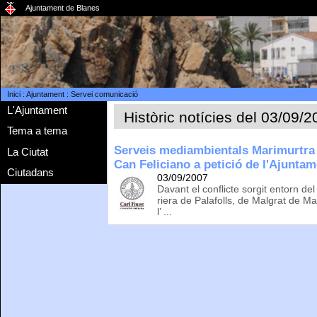
Ajuntament de Blanes
Inici
:
Ajuntament
:
Servei comunicació
L'Ajuntament
Històric notícies del 03/09/
Tema a tema
Serveis mediambientals Marimurtra 
La Ciutat
Can Feliciano a petició de l'Ajunta
Ciutadans
03/09/2007
Davant el conflicte sorgit entorn de
riera de Palafolls, de Malgrat de Ma
l’ ...