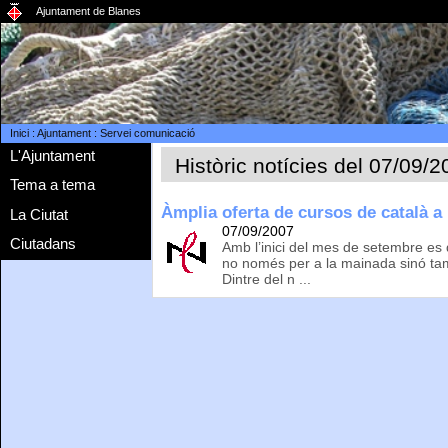
Ajuntament de Blanes
Inici
:
Ajuntament
:
Servei comunicació
L'Ajuntament
Històric notícies del 07/09/
Tema a tema
Àmplia oferta de cursos de català a
La Ciutat
07/09/2007
Ciutadans
Amb l’inici del mes de setembre es 
no només per a la mainada sinó tam
Dintre del n ...