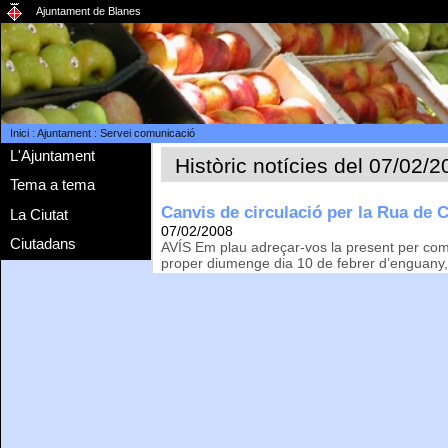
Ajuntament de Blanes
Inici
:
Ajuntament
:
Servei comunicació
L'Ajuntament
Històric notícies del 07/02/
Tema a tema
Canvis de circulació per la Rua de 
La Ciutat
07/02/2008
Ciutadans
AVÍS Em plau adreçar-vos la present per com
proper diumenge dia 10 de febrer d’enguany, ti