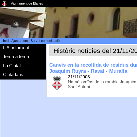
Ajuntament de Blanes
Inici
:
Ajuntament
:
Servei comunicació
L'Ajuntament
Històric notícies del 21/11/2
Tema a tema
Canvis en la recollida de residus du
La Ciutat
Joaquim Ruyra - Raval - Muralla
Ciutadans
21/11/2008
Només veïns de la rambla Joaquim R
Sant Antoni ...