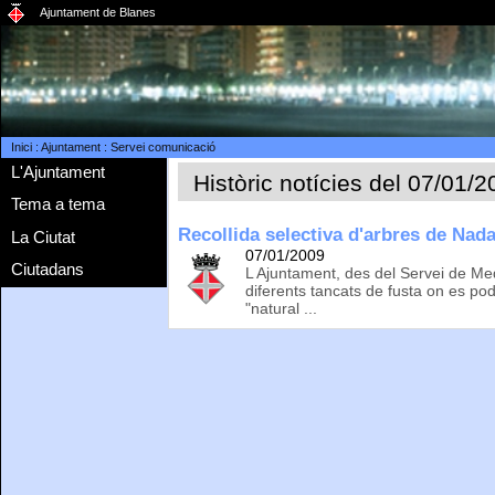
Ajuntament de Blanes
Inici
:
Ajuntament
:
Servei comunicació
L'Ajuntament
Històric notícies del 07/01/
Tema a tema
Recollida selectiva d'arbres de Nada
La Ciutat
07/01/2009
Ciutadans
L Ajuntament, des del Servei de Med
diferents tancats de fusta on es po
"natural ...