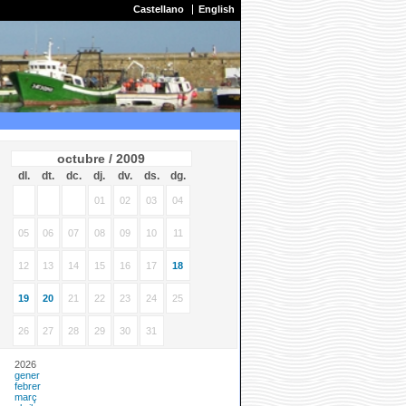
Castellano
English
octubre / 2009
dl.
dt.
dc.
dj.
dv.
ds.
dg.
01
02
03
04
05
06
07
08
09
10
11
12
13
14
15
16
17
18
19
20
21
22
23
24
25
26
27
28
29
30
31
2026
gener
febrer
març