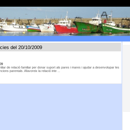
ícies del 20/10/2009
09
iliar de relació familiar per donar suport als pares i mares i ajudar a desenvolupar les
cions parentals. Afavoreix la relació inte ...