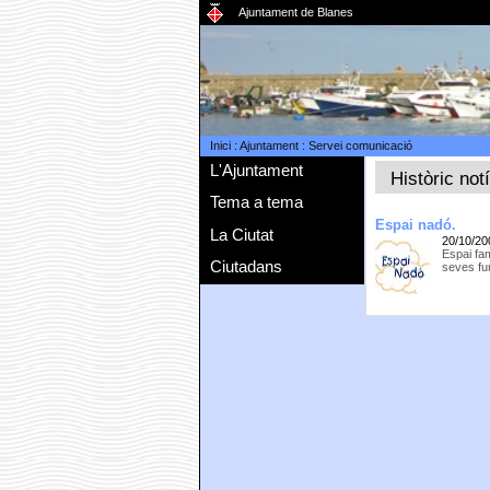
Ajuntament de Blanes
Inici
:
Ajuntament
:
Servei comunicació
L'Ajuntament
Històric not
Tema a tema
Espai nadó.
La Ciutat
20/10/20
Espai fam
Ciutadans
seves fun