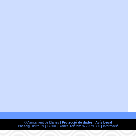
© Ajuntament de Blanes |
Protecció de dades
|
Avís Legal
Passeig Dintre 29 | 17300 | Blanes Telèfon: 972 379 300 |
Informació