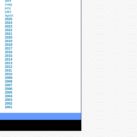
abril
maig
juny
juliol
agost
2025
2024
2023
2022
2021
2020
2019
2018
2017
2016
2015
2014
2013
2012
2011
2010
2009
2008
2007
2006
2005
2004
2003
2002
2001