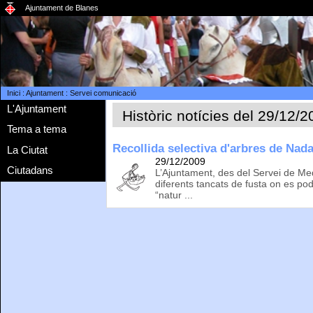
Ajuntament de Blanes
Inici
:
Ajuntament
:
Servei comunicació
L'Ajuntament
Històric notícies del 29/12/
Tema a tema
Recollida selectiva d'arbres de Nada
La Ciutat
29/12/2009
Ciutadans
L’Ajuntament, des del Servei de Med
diferents tancats de fusta on es po
“natur ...