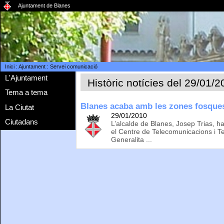
Ajuntament de Blanes
Inici
:
Ajuntament
:
Servei comunicació
L'Ajuntament
Històric notícies del 29/01/
Tema a tema
Blanes acaba amb les zones fosques d
La Ciutat
29/01/2010
Ciutadans
L’alcalde de Blanes, Josep Trias, 
el Centre de Telecomunicacions i Te
Generalita ...