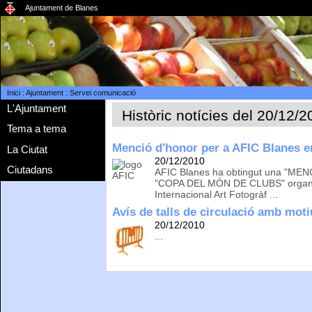
Ajuntament de Blanes
Inici
:
Ajuntament
:
Servei comunicació
L'Ajuntament
Històric notícies del 20/12/
Tema a tema
Menció d'honor per a AFIC Blanes e
La Ciutat
20/12/2010
Ciutadans
AFIC Blanes ha obtingut una "MENC
"COPA DEL MÓN DE CLUBS" organit
Internacional Art Fotogràf ...
Avís de talls de circulació amb moti
20/12/2010
...