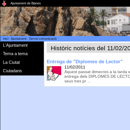
Ajuntament de Blanes
Inici
:
Ajuntament
:
Servei comunicació
L'Ajuntament
Històric notícies del 11/02/2
Tema a tema
Entrega de "Diplomes de Lector"
La Ciutat
11/02/2011
Ciutadans
Aquest passat dimecres a la tarda e
entrega dels DIPLOMES DE LECTORS
seus tres pr ...