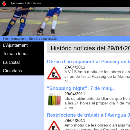
Ajuntament de Blanes
Inici
:
Ajuntament
:
Servei comunicació
L'Ajuntament
Històric notícies del 29/04/2
Tema a tema
Obres d’arranjament al Passeig de l
La Ciutat
29/04/2011
Ciutadans
A V Í S Amb motiu de les obres d’ar
s’han de fer al Passeig de la Marin
hi ...
“Shopping night”, 7 de maig.
29/04/2011
Els establiments de Blanes que ho 
a les 24 hores el proper dia 7 de m
la co ...
Restriccions de trànsit a l'Avingua J
29/04/2011
Amb motiu de les obres d’arranjame
de fer al carrer Joan Carles I, us c